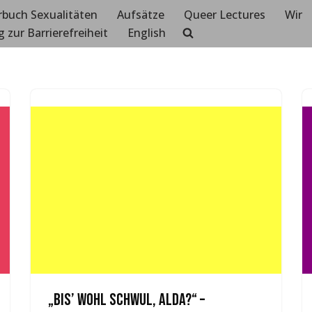
rbuch Sexualitäten
Aufsätze
Queer Lectures
Wir
g zur Barrierefreiheit
English
„Bis’ wohl schwul, Alda?“ –