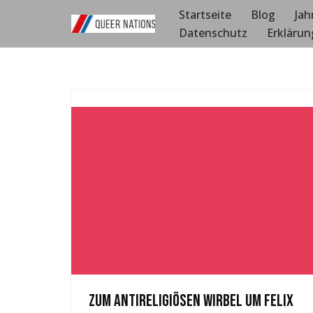
Startseite
Blog
Jah
Datenschutz
Erklärun
Zum
Inhalt
springen
Zum antireligiösen Wirbel um Felix