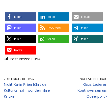
teilen
teilen
E-Mail
teilen
RSS-feed
teilen
teilen
teilen
teilen
Pocket
Post Views:
1.054
VORHERIGER BEITRAG
NÄCHSTER BEITRAG
Nicht Karin Prien führt den
Klaus Lederer:
Kulturkampf – sondern ihre
Kontroversen um
Kritiker
Queerpolitik