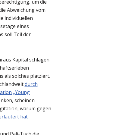
berechtigung, um die
f die Abweichung vom
 individuellen
gsetage eines
 soll Teil der
Daraus Kapital schlagen
chaftserleben
 als solches platziert,
chlandweit
durch
sation „Young
enken, scheinen
 Agitation, warum gegen
erläutert hat
.
und Pali-Tuch die