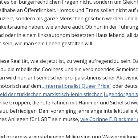
 es bei bürgerrechtlichen Fragen nicht, sondern um Gleich
eilhabe an Öffentlichkeit. Homos und Trans sollen nicht au
ziert, sondern als ganze Menschen gesehen werden und die
hkeitsräume haben, wie andere auch. Ob nun in der Führun
 oder in einem linksautonom besetzten Haus lebend, all das
 sein, wie man sein Leben gestalten will.
ese Realität, wie sie jetzt ist, zu wenig aufregend zu sein. 
au die rebellische Coolness und ein verbindendes Gemeins
an wird nun antisemitischer pro-palästinensischer Aktivismus
 notorisch auf dem
„Internationalist Queer Pride“
oder deuts
d der türkischen marxistisch-leninistischen Jugendorgani
 linke Gruppen, die rote Fahnen mit Hammer und Sichel schw
e zu befriedigen. Dem voran ging jahrelange intellektuelle
iches Anliegen für LGBT sein müsse,
wie Corinne E. Blackmer 
 und progressiv verstehenden Milieu sind nun Wassermelone 