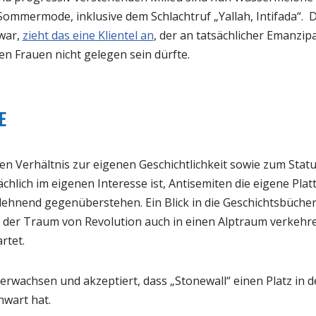
Sommermode, inklusive dem Schlachtruf „Yallah, Intifada“.
war,
zieht das eine Klientel an
, der an tatsächlicher Emanzi
n Frauen nicht gelegen sein dürfte.
e
n Verhältnis zur eigenen Geschichtlichkeit sowie zum Sta
ächlich im eigenen Interesse ist, Antisemiten die eigene Pla
blehnend gegenüberstehen. Ein Blick in die Geschichtsbüche
h der Traum von Revolution auch in einen Alptraum verkehr
rtet.
erwachsen und akzeptiert, dass „Stonewall“ einen Platz in 
nwart hat.