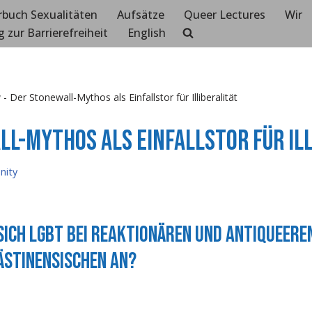
rbuch Sexualitäten
Aufsätze
Queer Lectures
Wir
g zur Barrierefreiheit
English
y
-
Der Stonewall-Mythos als Einfallstor für Illiberalität
l-Mythos als Einfallstor für Ill
ity
ich LGBT bei reaktionären und antiqueer
ästinensischen an?