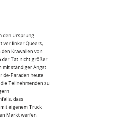
 an den Ursprung
iver linker Queers,
n den Krawallen von
 der Tat nicht größer
 mit ständiger Angst
 Pride-Paraden heute
t die Teilnehmenden zu
 gern
alls, dass
 mit eigenem Truck
en Markt werfen.