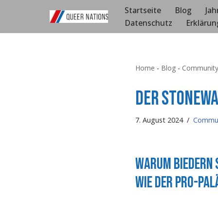
Startseite
Blog
Jah
Datenschutz
Erklärun
Zum
Inhalt
springen
Home
-
Blog
-
Communit
Der Stonewal
7. August 2024
Commun
Warum biedern s
wie der pro-pal