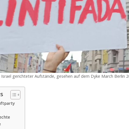
Israel gerichteter Aufstände, gesehen auf dem Dyke March Berlin 2
is
uftparty
echte
e