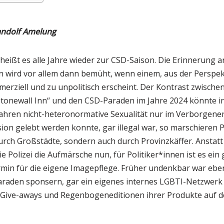
Randolf Amelung
“ heißt es alle Jahre wieder zur CSD-Saison. Die Erinnerung
n wird vor allem dann bemüht, wenn einem, aus der Perspekt
erziell und zu unpolitisch erscheint. Der Kontrast zwische
tonewall Inn“ und den CSD-Paraden im Jahre 2024 könnte in
Jahren nicht-heteronormative Sexualität nur im Verborgenen
sion gelebt werden konnte, gar illegal war, so marschieren
durch Großstädte, sondern auch durch Provinzkäffer. Anstat
e Polizei die Aufmärsche nun, für Politiker*innen ist es ein
 für die eigene Imagepflege. Früher undenkbar war ebenf
raden sponsern, gar ein eigenes internes LGBTI-Netzwerk
 Give-aways und Regenbogeneditionen ihrer Produkte auf d