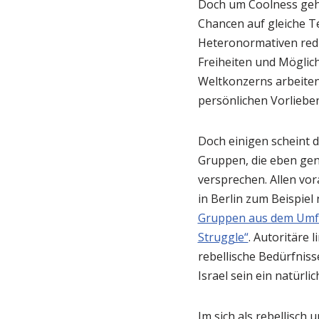
Doch um Coolness geht
Chancen auf gleiche T
Heteronormativen redu
Freiheiten und Möglic
Weltkonzerns arbeitend
persönlichen Vorlieben
Doch einigen scheint di
Gruppen, die eben gen
versprechen. Allen vor
in Berlin zum Beispiel
Gruppen aus dem Umfel
Struggle“
. Autoritäre
rebellische Bedürfniss
Israel sein ein natürl
Im sich als rebellisch