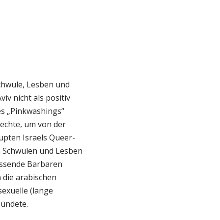
chwule, Lesben und
v nicht als positiv
es „Pinkwashings“
echte, um von der
upten Israels Queer-
on Schwulen und Lesben
assende Barbaren
 die arabischen
sexuelle (lange
bündete.