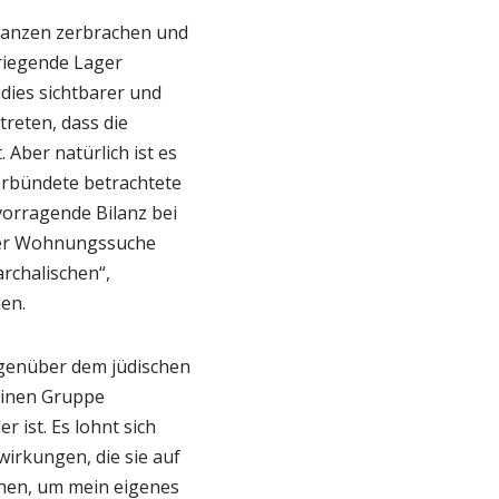
llianzen zerbrachen und
riegende Lager
udies sichtbarer und
treten, dass die
 Aber natürlich ist es
Verbündete betrachtete
vorragende Bilanz bei
 der Wohnungssuche
archalischen“,
en.
egenüber dem jüdischen
leinen Gruppe
 ist. Es lohnt sich
irkungen, die sie auf
uchen, um mein eigenes