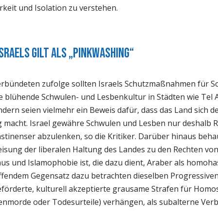
keit und Isolation zu verstehen.
sraels gilt als „Pinkwashing“
rbündeten zufolge sollten Israels Schutzmaßnahmen für S
blühende Schwulen- und Lesbenkultur in Städten wie Tel Avi
dern seien vielmehr ein Beweis dafür, dass das Land sich d
g macht. Israel gewähre Schwulen und Lesben nur deshalb R
stinenser abzulenken, so die Kritiker. Darüber hinaus beha
preisung der liberalen Haltung des Landes zu den Rechten v
us und Islamophobie ist, die dazu dient, Araber als homoh
lüffendem Gegensatz dazu betrachten dieselben Progressiven
geförderte, kulturell akzeptierte grausame Strafen für Homo
enmorde oder Todesurteile) verhängen, als subalterne Ver