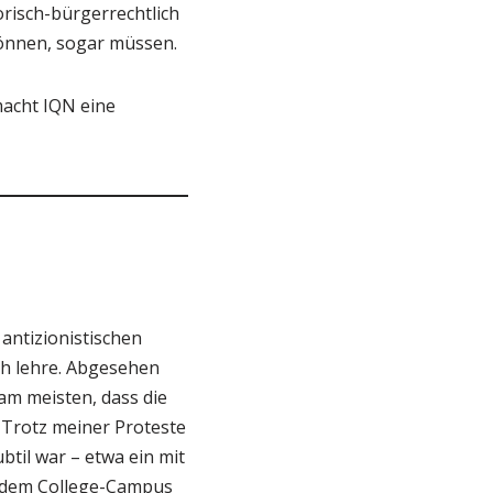
risch-bürgerrechtlich
können, sogar müssen.
macht IQN eine
antizionistischen
ch lehre. Abgesehen
m meisten, dass die
Trotz meiner Proteste
til war – etwa ein mit
f dem College-Campus