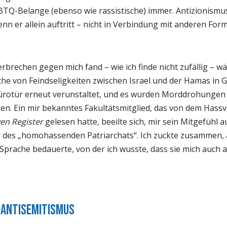
TQ-Belange (ebenso wie rassistische) immer. Antizionismus 
nn er allein auftritt – nicht in Verbindung mit anderen For
rbrechen gegen mich fand – wie ich finde nicht zufällig – w
e von Feindseligkeiten zwischen Israel und der Hamas in Ga
ürotür erneut verunstaltet, und es wurden Morddrohungen
sen. Ein mir bekanntes Fakultätsmitglied, das von dem Hass
en Register
gelesen hatte, beeilte sich, mir sein Mitgefühl
 des „homohassenden Patriarchats“. Ich zuckte zusammen, a
 Sprache bedauerte, von der ich wusste, dass sie mich auch 
 Antisemitismus