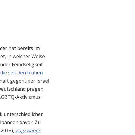
er hat bereits im
et, in welcher Weise
der Feindseligkeit
n
die seit den frühen
chaft gegenüber Israel
 Deutschland prägen
n LGBTQ-Aktivismus.
k unterschiedlicher
lbänden davor. Zu
(2018),
Zugzwänge