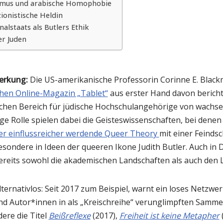
ismus und arabische Homophobie
izionistische Heldin
alstaats als Butlers Ethik
r Juden
erkung:
Die US-amerikanische Professorin Corinne E. Blackm
chen Online-Magazin „Tablet“
aus erster Hand davon bericht
chen Bereich für jüdische Hochschulangehörige von wachsen
tige Rolle spielen dabei die Geisteswissenschaften, bei dene
er einflussreicher werdende Queer Theory
mit einer Feinds
esondere in Ideen der queeren Ikone Judith Butler. Auch in
ereits sowohl die akademischen Landschaften als auch de
lternativlos: Seit 2017 zum Beispiel, warnt ein loses Netzwer
 Autor*innen in als „Kreischreihe“ verunglimpften Samme
ere die Titel
Beißreflexe
(2017),
Freiheit ist keine Metapher