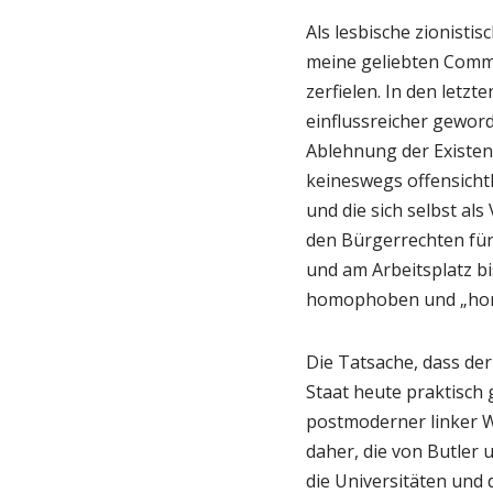
Als lesbische zionisti
meine geliebten Commu
zerfielen. In den letz
einflussreicher geword
Ablehnung der Existenz 
keineswegs offensichtl
und die sich selbst al
den Bürgerrechten fü
und am Arbeitsplatz bi
homophoben und „homo
Die Tatsache, dass de
Staat heute praktisch 
postmoderner linker Wi
daher, die von Butler 
die Universitäten und 