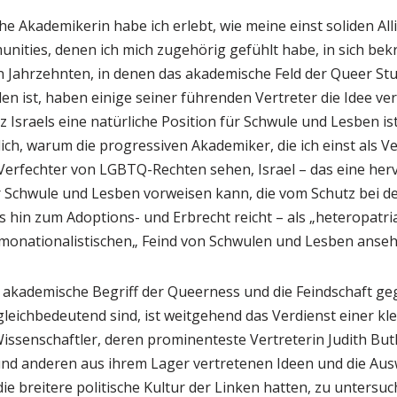
sche Akademikerin habe ich erlebt, wie meine einst soliden A
nities, denen ich mich zugehörig gefühlt habe, in sich bek
ten Jahrzehnten, in denen das akademische Feld der Queer St
en ist, haben einige seiner führenden Vertreter die Idee ver
Israels eine natürliche Position für Schwule und Lesben ist.
ich, warum die progressiven Akademiker, die ich einst als 
s Verfechter von LGBTQ-Rechten sehen, Israel – das eine her
r Schwule und Lesben vorweisen kann, die vom Schutz bei
s hin zum Adoptions- und Erbrecht reicht – als „heteropatri
nationalistischen„ Feind von Schwulen und Lesben anseh
r akademische Begriff der Queerness und die Feindschaft g
gleichbedeutend sind, ist weitgehend das Verdienst einer k
ssenschaftler, deren prominenteste Vertreterin Judith Butler
und anderen aus ihrem Lager vertretenen Ideen und die Ausw
die breitere politische Kultur der Linken hatten, zu unters