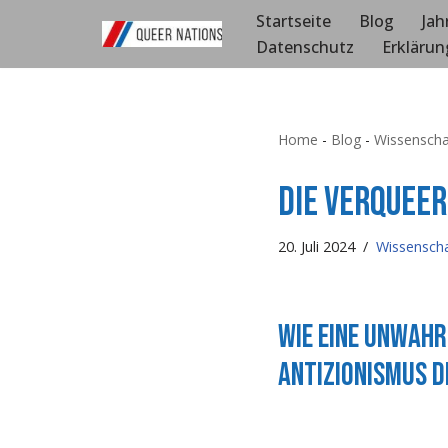
Startseite
Blog
Jah
Datenschutz
Erklärun
Zum
Inhalt
springen
Home
-
Blog
-
Wissenscha
Die Verquee
20. Juli 2024
Wissenscha
Wie eine unwahr
Antizionismus d