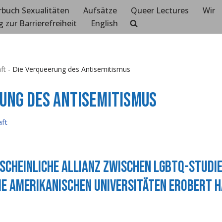
rbuch Sexualitäten
Aufsätze
Queer Lectures
Wir
g zur Barrierefreiheit
English
ft
-
Die Verqueerung des Antisemitismus
rung des Antisemitismus
ft
scheinliche Allianz zwischen LGBTQ-Studi
ie amerikanischen Universitäten erobert 