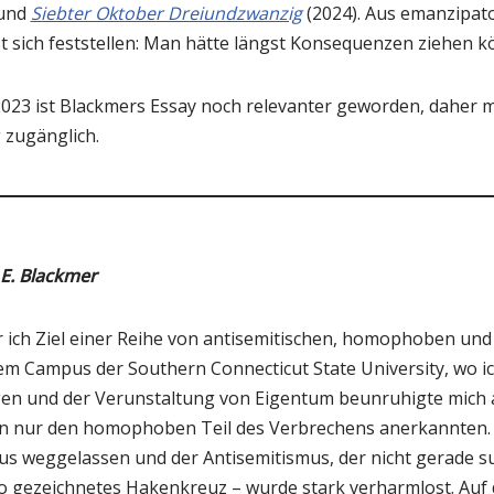
 und
Siebter Oktober Dreiundzwanzig
(2024). Aus emanzipato
st sich feststellen: Man hätte längst Konsequenzen ziehen 
023 ist Blackmers Essay noch relevanter geworden, daher 
 zugänglich.
 E. Blackmer
 ich Ziel einer Reihe von antisemitischen, homophoben und 
m Campus der Southern Connecticut State University, wo i
n und der Verunstaltung von Eigentum beunruhigte mich a
n nur den homophoben Teil des Verbrechens anerkannten. 
s weggelassen und der Antisemitismus, der nicht gerade sub
o gezeichnetes Hakenkreuz – wurde stark verharmlost. Au