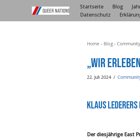
Startseite
Blog
Jah
Datenschutz
Erklärun
Zum
Inhalt
springen
Home
-
Blog
-
Communit
„Wir erleben
22. Juli 2024
Communit
Klaus Lederers 
Der diesjährige East P