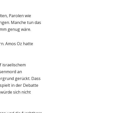
lten, Parolen wie
langen. Manche tun das
limm genug wäre.
ern. Amos Oz hatte
f israelischem
assenmord an
tergrund gerückt. Dass
pielt in der Debatte
 würde sich nicht