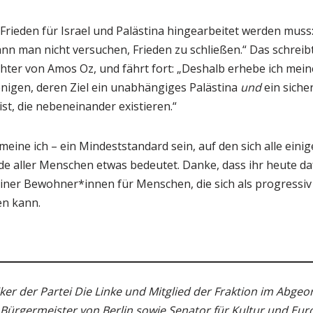
Frieden für Israel und Palästina hingearbeitet werden muss
ann man nicht versuchen, Frieden zu schließen.“ Das schreibt
chter von Amos Oz, und fährt fort: „Deshalb erhebe ich mei
jenigen, deren Ziel ein unabhängiges Palästina
und
ein siche
ist, die nebeneinander existieren.“
 meine ich – ein Mindeststandard sein, auf den sich alle eini
 aller Menschen etwas bedeutet. Danke, dass ihr heute dafü
einer Bewohner*innen für Menschen, die sich als progressiv
en kann.
tiker der Partei Die Linke und Mitglied der Fraktion im Abge
 Bürgermeister von Berlin sowie Senator für Kultur und Eur