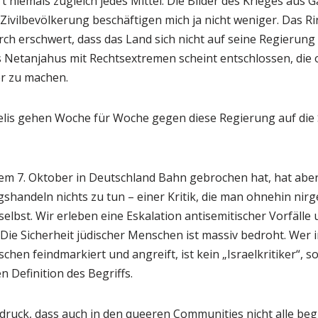
rt niemals zugleich jedes Mittel. Die Bilder des Krieges aus 
 Zivilbevölkerung beschäftigen mich ja nicht weniger. Das R
rch erschwert, dass das Land sich nicht auf seine Regierung
s Netanjahus mit Rechtsextremen scheint entschlossen, die 
r zu machen.
lis gehen Woche für Woche gegen diese Regierung auf die 
dem 7. Oktober in Deutschland Bahn gebrochen hat, hat aber 
shandeln nichts zu tun – einer Kritik, die man ohnehin nir
 selbst. Wir erleben eine Eskalation antisemitischer Vorfälle
Die Sicherheit jüdischer Menschen ist massiv bedroht. Wer 
chen feindmarkiert und angreift, ist kein „Israelkritiker“, 
n Definition des Begriffs.
ndruck, dass auch in den queeren Communities nicht alle beg