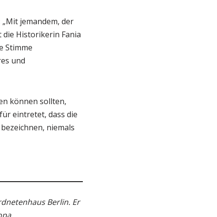
: „Mit jemandem, der
 die Historikerin Fania
ne Stimme
res und
gen können sollten,
r eintretet, dass die
 bezeichnen, niemals
ordnetenhaus Berlin. Er
opa.