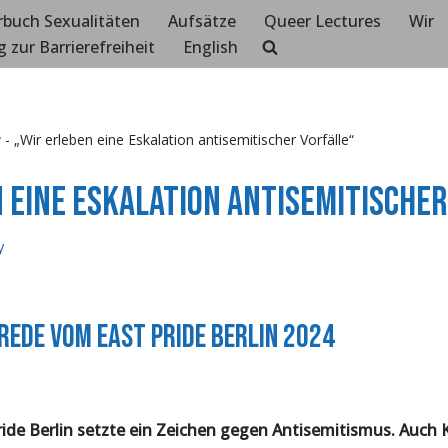
rbuch Sexualitäten
Aufsätze
Queer Lectures
Wir
g zur Barrierefreiheit
English
y
-
„Wir erleben eine Eskalation antisemitischer Vorfälle“
 eine Eskalation antisemitischer
y
Rede vom East Pride Berlin 2024
ride Berlin setzte ein Zeichen gegen Antisemitismus. Auch K