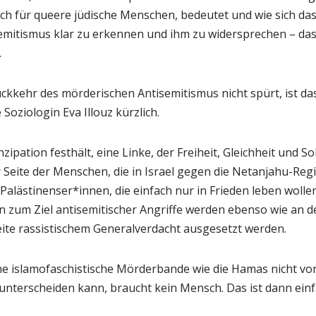
ch für queere jüdische Menschen, bedeutet und wie sich das
isemitismus klar zu erkennen und ihm zu widersprechen – da
.
ckkehr des mörderischen Antisemitismus nicht spürt, ist das
 Soziologin Eva Illouz kürzlich.
zipation festhält, eine Linke, der Freiheit, Gleichheit und So
r Seite der Menschen, die in Israel gegen die Netanjahu-Re
 Palästinenser*innen, die einfach nur in Frieden leben wollen
in zum Ziel antisemitischer Angriffe werden ebenso wie an de
eite rassistischem Generalverdacht ausgesetzt werden.
ine islamofaschistische Mörderbande wie die Hamas nicht vo
terscheiden kann, braucht kein Mensch. Das ist dann einf