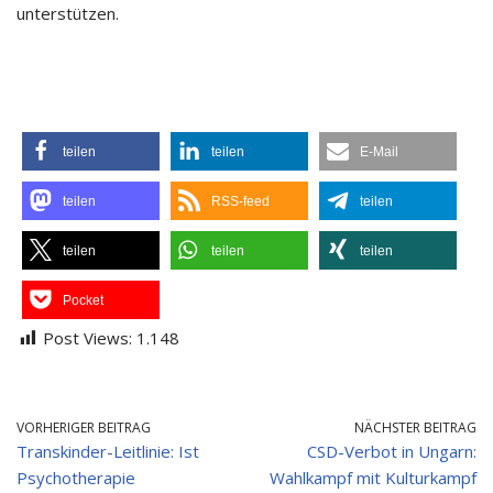
unterstützen.
teilen
teilen
E-Mail
teilen
RSS-feed
teilen
teilen
teilen
teilen
Pocket
Post Views:
1.148
VORHERIGER BEITRAG
NÄCHSTER BEITRAG
Transkinder-Leitlinie: Ist
CSD-Verbot in Ungarn:
Psychotherapie
Wahlkampf mit Kulturkampf