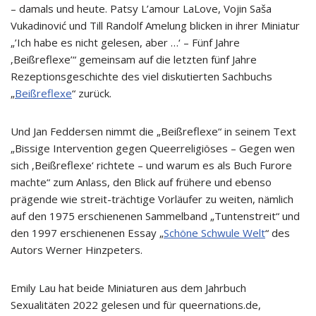
– damals und heute. Patsy L’amour LaLove, Vojin Saša
Vukadinović und Till Randolf Amelung blicken in ihrer Miniatur
„’Ich habe es nicht gelesen, aber …‘ – Fünf Jahre
‚Beißreflexe’“ gemeinsam auf die letzten fünf Jahre
Rezeptionsgeschichte des viel diskutierten Sachbuchs
„
Beißreflexe
“ zurück.
Und Jan Feddersen nimmt die „Beißreflexe“ in seinem Text
„Bissige Intervention gegen Queerreligiöses – Gegen wen
sich ‚Beißreflexe‘ richtete – und warum es als Buch Furore
machte“ zum Anlass, den Blick auf frühere und ebenso
prägende wie streit-trächtige Vorläufer zu weiten, nämlich
auf den 1975 erschienenen Sammelband „Tuntenstreit“ und
den 1997 erschienenen Essay „
Schöne Schwule Welt
“ des
Autors Werner Hinzpeters.
Emily Lau hat beide Miniaturen aus dem Jahrbuch
Sexualitäten 2022 gelesen und für queernations.de,