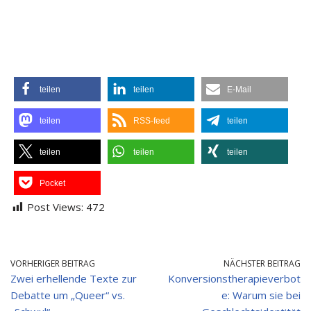
teilen
teilen
E-Mail
teilen
RSS-feed
teilen
teilen
teilen
teilen
Pocket
Post Views:
472
VORHERIGER BEITRAG
NÄCHSTER BEITRAG
Zwei erhellende Texte zur
Konversionstherapieverbot
Debatte um „Queer“ vs.
e: Warum sie bei