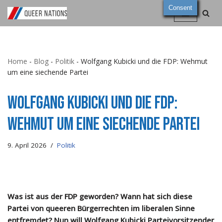
Consent
Zum
Inhalt
springen
Home
-
Blog
-
Politik
-
Wolfgang Kubicki und die FDP: Wehmut
um eine siechende Partei
Wolfgang Kubicki und die FDP:
Wehmut um eine siechende Partei
9. April 2026
Politik
Was ist aus der FDP geworden? Wann hat sich diese
Partei von queeren Bürgerrechten im liberalen Sinne
entfremdet? Nun will Wolfgang Kubicki Parteivorsitzender