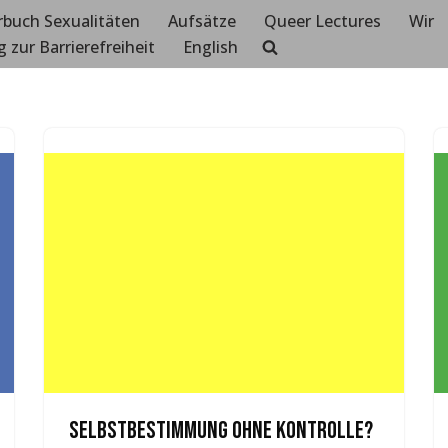
rbuch Sexualitäten
Aufsätze
Queer Lectures
Wir
g zur Barrierefreiheit
English
Selbstbestimmung ohne Kontrolle?